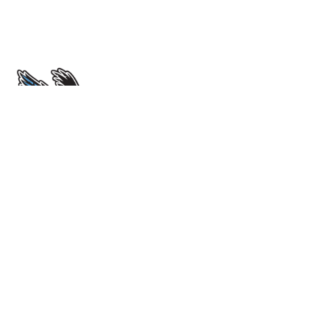
École Sir John Franklin High School
4701 52 Avenue. Yellowknife, NT X1A 1M3
View Map
Phone
(867) 669-0773
Attendance Line
(867) 873-7339
Instagram
sirjohnfalcons
Email Us